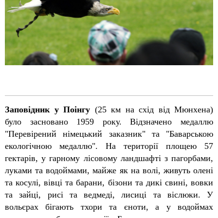
Заповідник у Поінгу
(25 км на схід від Мюнхена)
було засновано 1959 року. Відзначено медаллю
"Перевірений німецький заказник" та "Баварською
екологічною медаллю". На території площею 57
гектарів, у гарному лісовому ландшафті з пагорбами,
луками та водоймами, майже як на волі, живуть олені
та косулі, вівці та барани, бізони та дикі свині, вовки
та зайці, рисі та ведмеді, лисиці та віслюки. У
вольєрах бігають тхори та єноти, а у водоймах