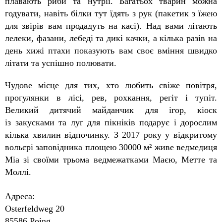
плавають риби та нутрії. Багатьох тварин можна
годувати, навіть білки тут їдять з рук (пакетик з їжею
для звірів вам продадуть на касі). Над вами літають
лелеки, фазани, лебеді та дикі качки, а кілька разів на
день хижі птахи показують вам своє вміння швидко
літати та успішно полювати.
Чудове місце для тих, хто любить свіже повітря,
прогулянки в лісі, рев, рохкання, регіт і тупіт.
Великий дитячий майданчик для ігор, кіоск
із закусками та луг для пікніків подарує і дорослим
кілька хвилин відпочинку.
З 2017 року у відкритому
вольєрі заповідника площею 30000 м² живе ведмедиця
Міа зі своїми трьома ведмежатками Маєю, Метте та
Моллі.
Адреса:
Osterfeldweg 20
85586 Poing