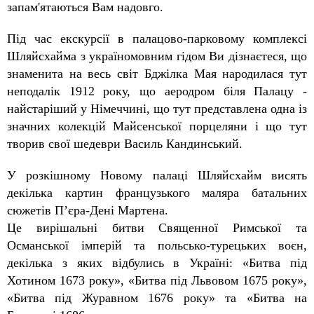
запам'ятаються Вам надовго.
Під час екскурсії в палацово-парковому комплексі
Шляйсхайма з україномовним гідом Ви дізнаєтеся, що
знаменита на весь світ Бджілка Мая народилася тут
неподалік 1912 року, що аеродром біля Палацу -
найстаріший у Німеччині, що тут представлена одна із
значних колекцій Майсенської порцеляни і що тут
творив свої шедеври Василь Кандинський.
У розкішному Новому палаці Шляйсхайм висять
декілька картин французького маляра батальних
сюжетів П’єра-Дені Мартена.
Це вирішальні битви Священної Римської та
Османської імперій та польсько-турецьких воєн,
декілька з яких відбулись в Україні: «Битва під
Хотином 1673 року», «Битва під Львовом 1675 року»,
«Битва під Журавном 1676 року» та «Битва на