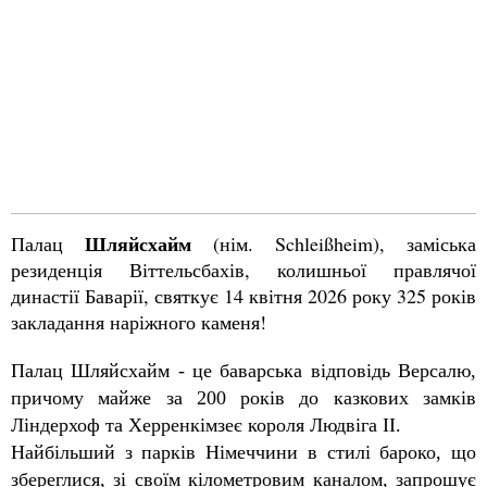
Шляйсхайм
Палац
(нім. Schleißheim), заміська
резиденція Віттельсбахів, колишньої правлячої
династії Баварії, святкує 14 квітня 2026 року 325 років
закладання наріжного каменя!
Палац Шляйсхайм - це баварська відповідь Версалю,
причому майже за 200 років до казкових замків
Ліндерхоф та Херренкімзеє короля Людвіга II.
Найбільший з парків Німеччини в стилі бароко, що
збереглися, зі своїм кілометровим каналом, запрошує