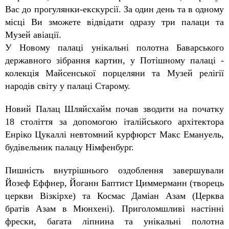
Вас до прогулянки-екскурсії. За один день та в одному
місці Ви зможете відвідати одразу три палаци та
Музей авіації.
У Новому палаці унікальні полотна Баварського
державного зібрання картин, у Потішному палаці -
колекція Майсенської порцеляни та Музей релігії
народів світу у палаці Старому.
Новий Палац Шляйсхайм почав зводити на початку
18 століття за допомогою італійського архітектора
Енріко Цукаллі невтомний курфюрст Макс Емануель,
будівельник палацу Німфенбург.
Пишність внутрішнього оздоблення завершували
Йозеф Еффнер, Йоганн Баптист Циммерманн (творець
церкви Візкірхе) та Космас Даміан Азам (Церква
братів Азам в Мюнхені). Приголомшливі настінні
фрески, багата ліпнина та унікальні полотна