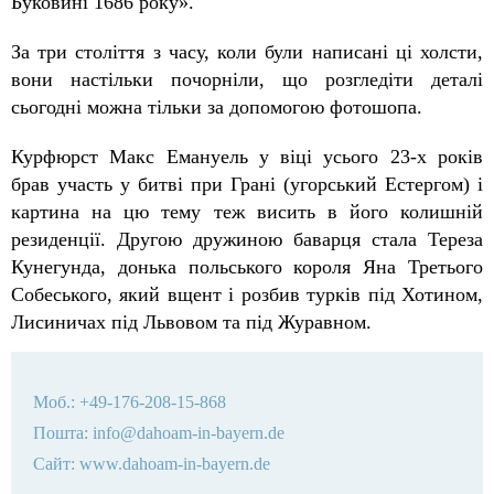
Буковині 1686 року».
За три століття з часу, коли були написані ці холсти,
вони настільки почорніли, що розгледіти деталі
сьогодні можна тільки за допомогою фотошопа.
Курфюрст Макс Емануель
у
віці усього 23-х років
брав участь у битві при Грані (угорський Естергом) і
картина на цю тему теж висить в його колишній
резиденції. Другою дружиною баварця стала Тереза
Кунегунда, донька польського короля Яна Третього
Собеського, який вщент і розбив турків під Хотином,
Лисиничах під Львовом та під Журавном.
Моб
.: +49-176-208-15-868
Пошта: info@dahoam-in-bayern.de
Сайт: www.dahoam-in-bayern.de